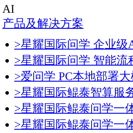
AI
产品及解决方案
>星耀国际问学 企业级A
>星耀国际问学 智能流
>爱问学 PC本地部署
>星耀国际鲲泰智算服
>星耀国际鲲泰问学一
>星耀国际鲲泰问学一体机