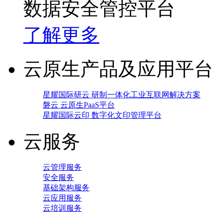
数据安全管控平台
了解更多
云原生产品及应用平台
星耀国际研云 研制一体化工业互联网解决方案
磐云 云原生PaaS平台
星耀国际云印 数字化文印管理平台
云服务
云管理服务
安全服务
基础架构服务
云应用服务
云培训服务