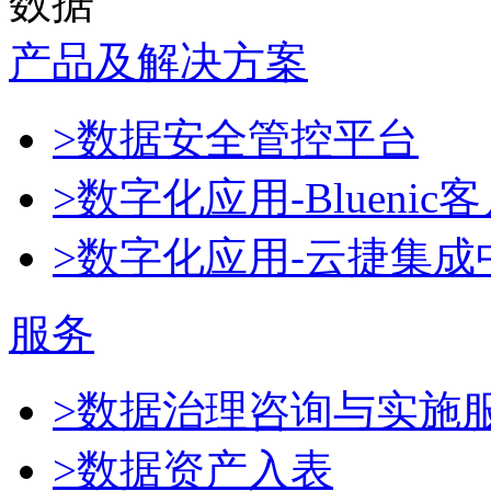
数据
产品及解决方案
>数据安全管控平台
>数字化应用-Blueni
>数字化应用-云捷集成
服务
>数据治理咨询与实施
>数据资产入表