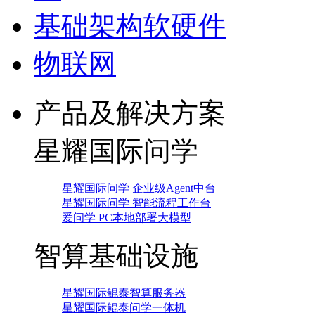
基础架构软硬件
物联网
产品及解决方案
星耀国际问学
星耀国际问学 企业级Agent中台
星耀国际问学 智能流程工作台
爱问学 PC本地部署大模型
智算基础设施
星耀国际鲲泰智算服务器
星耀国际鲲泰问学一体机