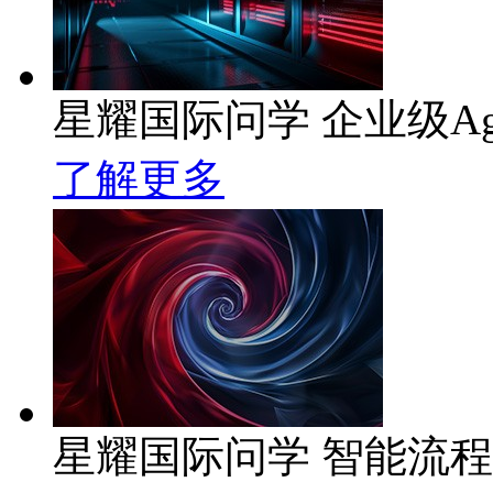
星耀国际问学 企业级Ag
了解更多
星耀国际问学 智能流