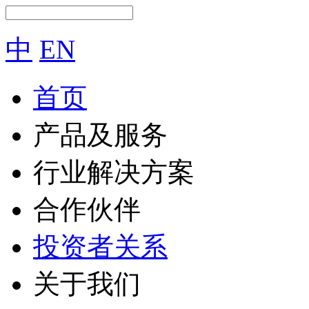
中
EN
首页
产品及服务
行业解决方案
合作伙伴
投资者关系
关于我们