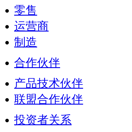
零售
运营商
制造
合作伙伴
产品技术伙伴
联盟合作伙伴
投资者关系