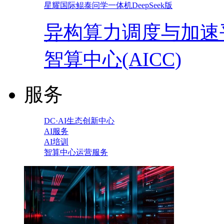
星耀国际鲲泰问学一体机DeepSeek版
异构算力调度与加速
智算中心(AICC)
服务
DC·AI生态创新中心
AI服务
AI培训
智算中心运营服务