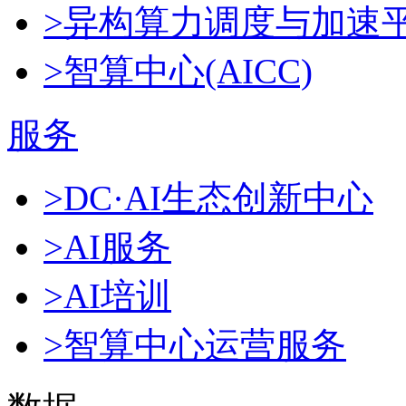
>异构算力调度与加速
>智算中心(AICC)
服务
>DC·AI生态创新中心
>AI服务
>AI培训
>智算中心运营服务